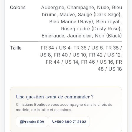
Coloris
Aubergine
,
Champagne
,
Nude
,
Bleu
brume
,
Mauve
,
Sauge (Dark Sage)
,
Bleu Marine (Navy)
,
Bleu royal
,
Rose poudré (Dusty Rose)
,
Emeraude
,
Jaune clair
,
Noir (Black)
Taille
FR 34 / US 4
,
FR 36 / US 6
,
FR 38 /
US 8
,
FR 40 / US 10
,
FR 42 / US 12
,
FR 44 / US 14
,
FR 46 / US 16
,
FR
48 / US 18
Une question avant de commander ?
Christiane Boutique vous accompagne dans le choix du
modèle, de la taille et du coloris.
Prendre RDV
+590 690 71 21 02