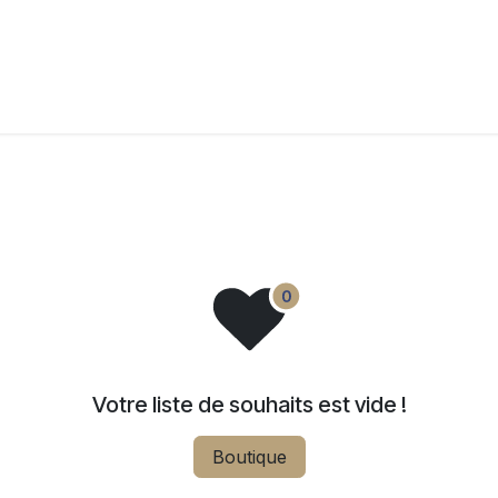
Sereine
Catalogues
Destination Wedding Guadeloupe
P
Votre liste de souhaits est vide !
Boutique