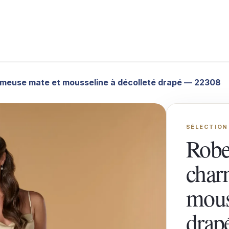
Sereine
Catalogues
Destination Wedding Guadeloupe
P
rmeuse mate et mousseline à décolleté drapé — 22308
SÉLECTION
Robe
char
mous
drap