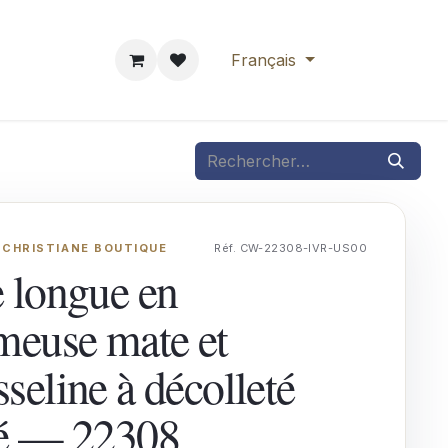
rendre RDV
Français
 CHRISTIANE BOUTIQUE
Réf. CW-22308-IVR-US00
 longue en
meuse mate et
seline à décolleté
é — 22308