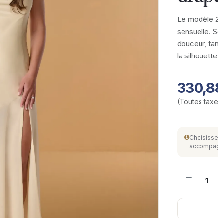
Le modèle 2
sensuelle. S
douceur, tan
la silhouett
330,8
(Toutes tax
Choisisse
accompagne