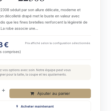
2308 séduit par son allure délicate, moderne et
on décolleté drapé met le buste en valeur avec
dis que les fines bretelles renforcent la légèreté de
e.La robe associe une…
8
€
Prix affiché selon la configuration sélectionnée.
es comprises)
z vos options avec soin. Notre équipe peut vous
r pour la taille, la coupe et les ajustements.
Ajouter au panier
Acheter maintenant