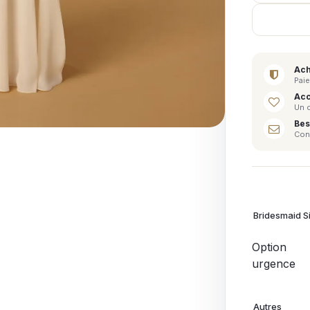
Ach
Paie
Acc
Un 
Bes
Cont
Bridesmaid S
Option
urgence
Autres