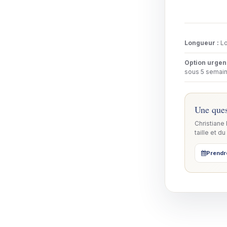
Longueur
:
Lo
Option urge
sous 5 semain
Une ques
Christiane
taille et du
Prendr