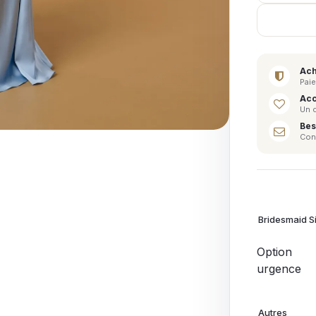
Ach
Paie
Acc
Un 
Bes
Cont
Bridesmaid S
Option
urgence
Autres