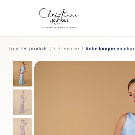
Se rendre au contenu
Boutique
Mariée 
Tous les produits
Cérémonie
Robe longue en cha