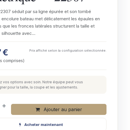
2307 séduit par sa ligne épurée et son tombé
n encolure bateau met délicatement les épaules en
s que les fronces latérales structurent la taille et
a silhouette avec…
7
€
Prix affiché selon la configuration sélectionnée.
es comprises)
z vos options avec soin. Notre équipe peut vous
r pour la taille, la coupe et les ajustements.
Ajouter au panier
Acheter maintenant