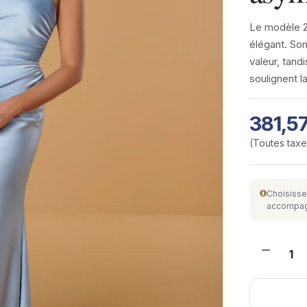
Le modèle 2
élégant. So
valeur, tandi
soulignent l
381,5
(Toutes tax
Choisisse
accompagne