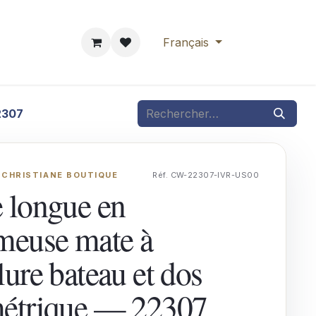
rendre RDV
Français
2307
 CHRISTIANE BOUTIQUE
Réf. CW-22307-IVR-US00
 longue en
meuse mate à
lure bateau et dos
étrique — 22307