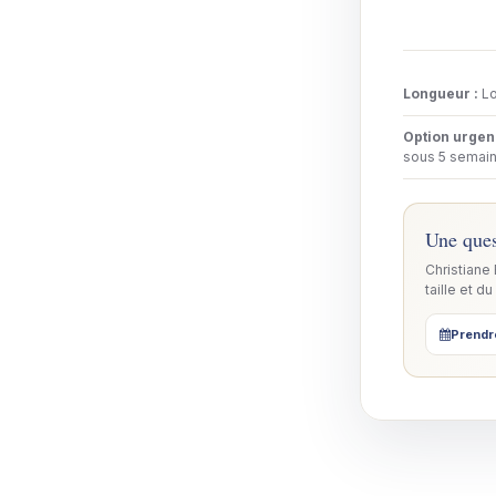
Longueur
:
Lo
Option urge
sous 5 semain
Une ques
Christiane
taille et du
Prendr