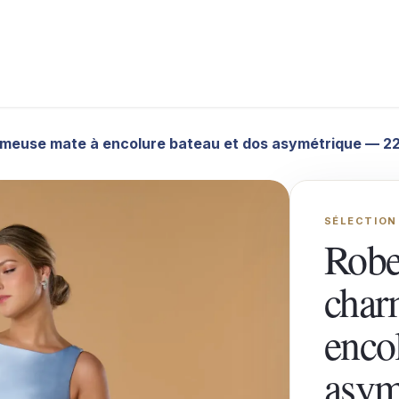
Sereine
Catalogues
Destination Wedding Guadeloupe
P
rmeuse mate à encolure bateau et dos asymétrique — 2
SÉLECTION
Robe
char
enco
asym