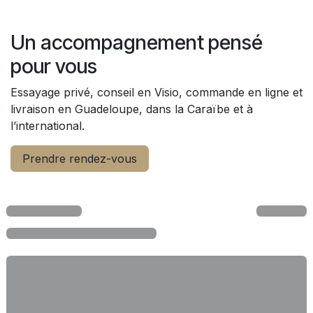
Sur commande
1 013,82
€
571,43
€
815,67
€
815,67
€
Un accompagnement pensé
pour vous
Essayage privé, conseil en Visio, commande en ligne et
livraison en Guadeloupe, dans la Caraïbe et à
l’international.
Prendre rendez-vous