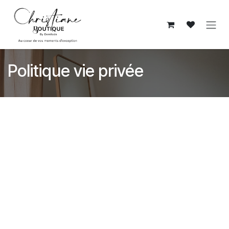
Se rendre au contenu
Politique vie privée